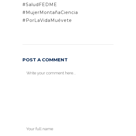
#SaludFEDME
#MujerMontañaCiencia
#PorLaVidaMuévete
POST A COMMENT